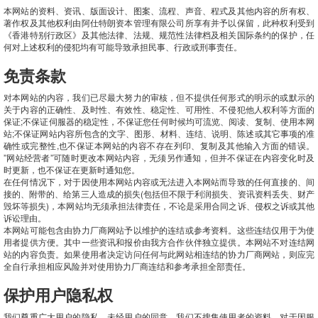
本网站的资料、资讯、版面设计、图案、流程、声音、程式及其他内容的所有权、
著作权及其他权利由阿仕特朗资本管理有限公司所享有并予以保留，此种权利受到
《香港特别行政区》及其他法律、法规、规范性法律档及相关国际条约的保护，任
何对上述权利的侵犯均有可能导致承担民事、行政或刑事责任。
免责条款
对本网站的内容，我们已尽最大努力的审核，但不提供任何形式的明示的或默示的
关于内容的正确性、及时性、有效性、稳定性、可用性、不侵犯他人权利等方面的
保证;不保证伺服器的稳定性，不保证您任何时候均可流览、阅读、复制、使用本网
站;不保证网站内容所包含的文字、图形、材料、连结、说明、陈述或其它事项的准
确性或完整性,也不保证本网站的内容不存在列印、复制及其他输入方面的错误。
”网站经营者”可随时更改本网站内容，无须另作通知，但并不保证在内容变化时及
时更新，也不保证在更新时通知您。
在任何情况下，对于因使用本网站内容或无法进入本网站而导致的任何直接的、间
接的、附带的、给第三人造成的损失(包括但不限于利润损失、资讯资料丢失、财产
毁坏等损失)，本网站均无须承担法律责任，不论是采用合同之诉、侵权之诉或其他
诉讼理由。
本网站可能包含由协力厂商网站予以维护的连结或参考资料。这些连结仅用于为使
用者提供方便。其中一些资讯和报价由我方合作伙伴独立提供。本网站不对连结网
站的内容负责。如果使用者决定访问任何与此网站相连结的协力厂商网站，则应完
全自行承担相应风险并对使用协力厂商连结和参考承担全部责任。
保护用户隐私权
我们尊重广大用户的隐私，未经用户的同意，我们不搜集使用者的资料。对于因服