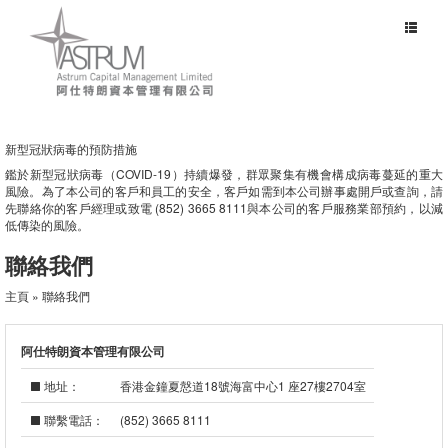
Toggle
navigat
新型冠狀病毒的預防措施
鑑於新型冠狀病毒（COVID-19）持續爆發，群眾聚集有機會構成病毒蔓延的重大
風險。為了本公司的客戶和員工的安全，客戶如需到本公司辦事處開戶或查詢，請
先聯絡你的客戶經理或致電 (852) 3665 8111與本公司的客戶服務業部預約，以減
低傳染的風險。
聯絡我們
主頁
» 聯絡我們
阿仕特朗資本管理有限公司
地址：
香港金鐘夏慤道18號海富中心1 座27樓2704室
聯繫電話：
(852) 3665 8111