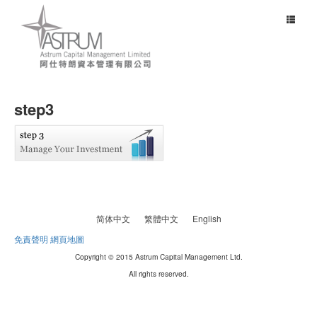
Toggle
navigat
step3
简体中文
繁體中文
English
免責聲明
網頁地圖
Copyright © 2015 Astrum Capital Management Ltd.
All rights reserved.