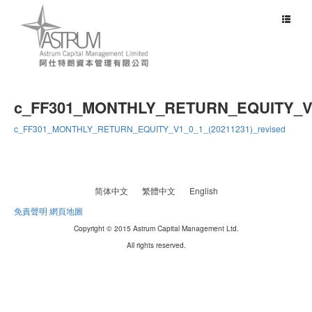
Toggle
navigat
c_FF301_MONTHLY_RETURN_EQUITY_V1_
c_FF301_MONTHLY_RETURN_EQUITY_V1_0_1_(20211231)_revised
简体中文
繁體中文
English
免責聲明
網頁地圖
Copyright © 2015 Astrum Capital Management Ltd.
All rights reserved.