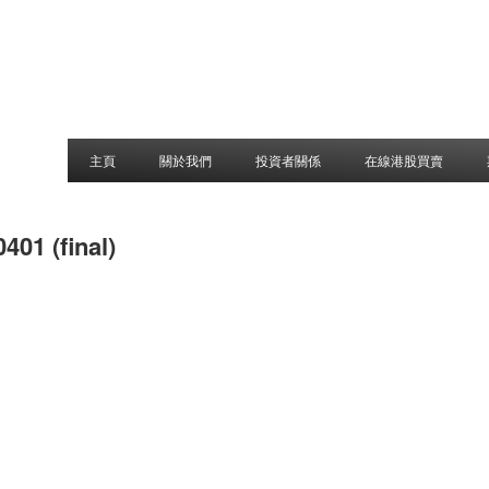
主頁
關於我們
投資者關係
在線港股買賣
01 (final)