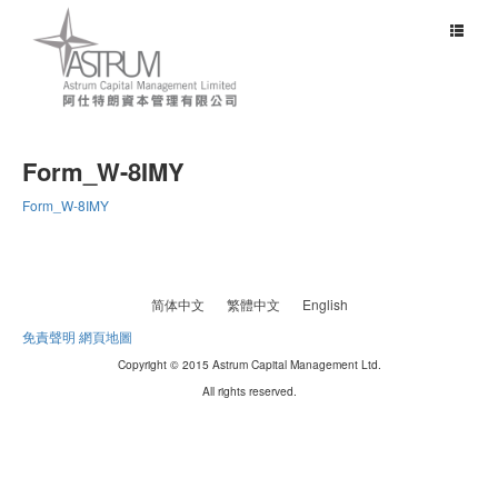
Toggle
navigat
Form_W-8IMY
Form_W-8IMY
简体中文
繁體中文
English
免責聲明
網頁地圖
Copyright © 2015 Astrum Capital Management Ltd.
All rights reserved.