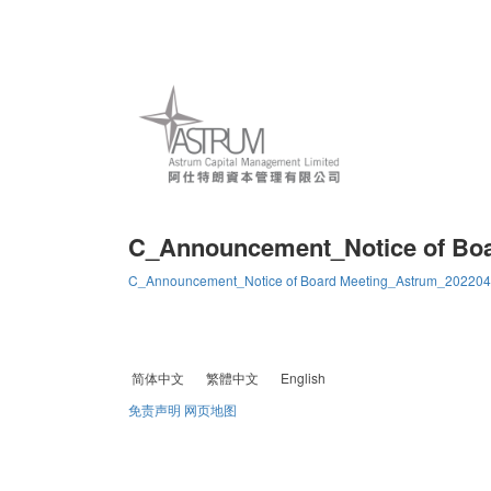
C_Announcement_Notice of Bo
C_Announcement_Notice of Board Meeting_Astrum_20220
简体中文
繁體中文
English
免责声明
网页地图