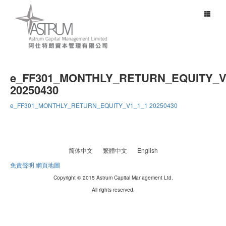
Toggle
navigat
e_FF301_MONTHLY_RETURN_EQUITY_V
20250430
e_FF301_MONTHLY_RETURN_EQUITY_V1_1_1 20250430
简体中文
繁體中文
English
免責聲明
網頁地圖
Copyright © 2015 Astrum Capital Management Ltd.
All rights reserved.