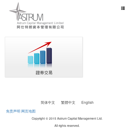
Toggle
navigat
简体中文
繁體中文
English
免责声明
网页地图
Copyright © 2015 Astrum Capital Management Ltd.
All rights reserved.