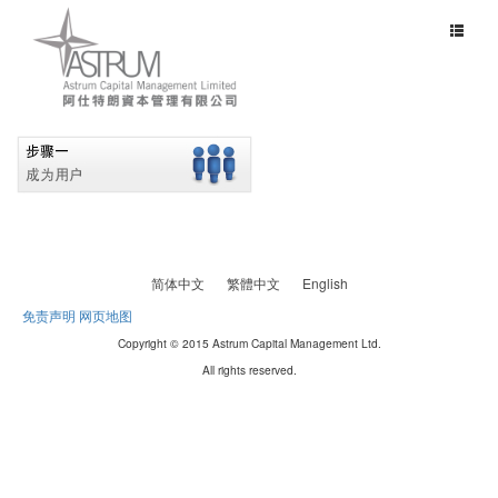
Toggle
navigat
简体中文
繁體中文
English
免责声明
网页地图
Copyright © 2015 Astrum Capital Management Ltd.
All rights reserved.